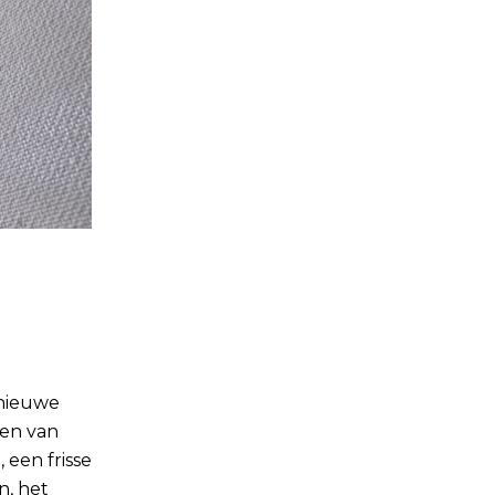
 nieuwe
ren van
 een frisse
n, het