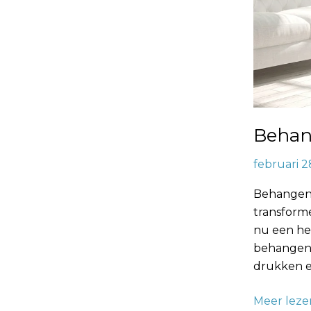
Behang
februari 2
Behangen 
transforme
nu een he
behangen b
drukken e
Meer leze