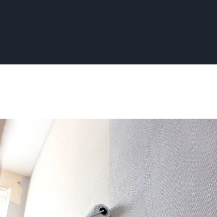
:
aar?