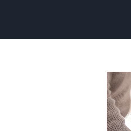
Behang
Schilderen
Welke
Soorten
zijn
Schilderb