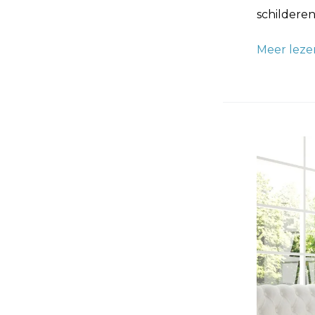
schildere
Meer leze
Behangen
Tips,
Techniek
en
Inspiratie