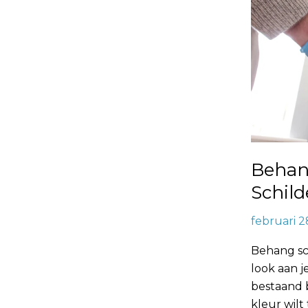
Behang
Schild
februari 2
Behang sc
look aan j
bestaand b
kleur wilt