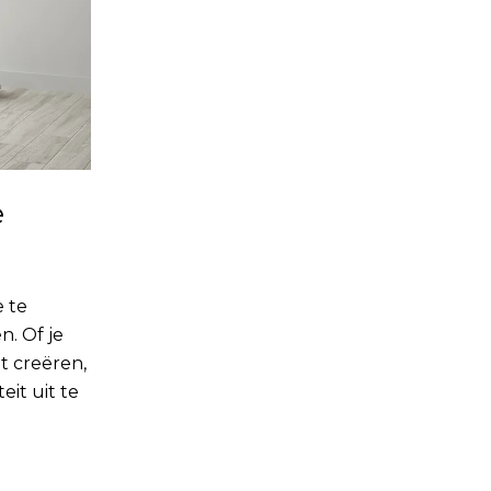
e
 te
. Of je
t creëren,
it uit te